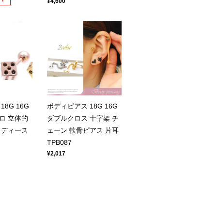
¥4,600
8G 16G
ボディピアス 18G 16G
ロ 立体的
ダブルクロス 十字架 チ
レディース
ェーン 軟骨ピアス 片耳
TPB087
¥2,017