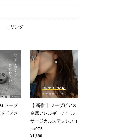
リング
G フープ
【 新作 】フープピアス
ンドピアス
金属アレルギー パール
サージカルステンレス s
pu075
¥1,680