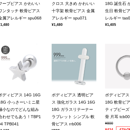
フープピアス かわいい
クロス 大きめ かわいい
18G 誕生石 
ワンタッチ 軟骨ピアス
十字架 軟骨ピアス 金属
生日 軟骨ピア
金属アレルギー spu068
アレルギー spu071
レルギー tas0
¥1,480
¥1,480
¥1,405
ボディピアス 14G 16G
ボディピアス 透明ピア
ボディピアス 1
18G 小っさーいミニ星
ス 強化ガラス 14G 16G
18G 軟骨ピ
極小なのでどんな組み
18G ガラスリテーナー
ティブビーズ
合わせでもあう！TBP1
ラブレット シンプル 軟
骨 片耳 tcb00
¥800
04 TPB041
骨ピアス rrb006
¥424
47%O