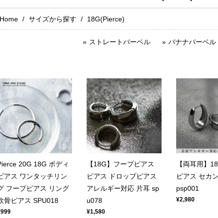
Home
サイズから探す
18G(Pierce)
ストレートバーベル
バナナバーベル
Pierce 20G 18G ボディ
【18G】フープピアス
【両耳用】18
ピアス ワンタッチリン
ピアス ドロップピアス
ピアス セカ
グ フープピアス リング
アレルギー対応 片耳 sp
psp001
¥2,980
軟骨ピアス SPU018
u078
¥999
¥1,580