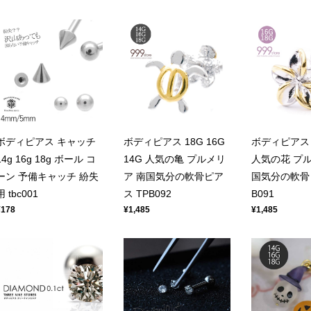
ボディピアス キャッチ
ボディピアス 18G 16G
ボディピアス 1
14g 16g 18g ボール コ
14G 人気の亀 プルメリ
人気の花 プル
ーン 予備キャッチ 紛失
ア 南国気分の軟骨ピア
国気分の軟骨ピ
用 tbc001
ス TPB092
B091
¥178
¥1,485
¥1,485