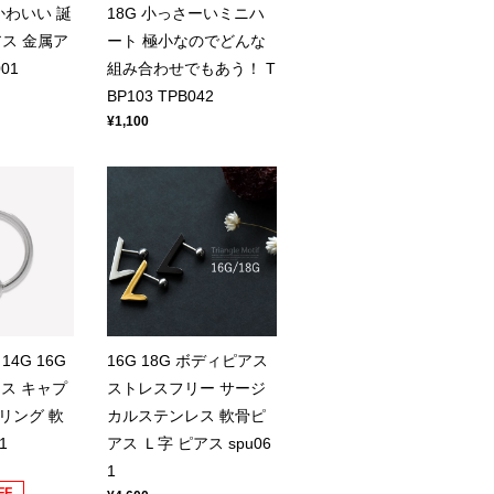
かわいい 誕
18G 小っさーいミニハ
ス 金属ア
ート 極小なのでどんな
01
組み合わせでもあう！ T
BP103 TPB042
¥1,100
4G 16G
16G 18G ボディピアス
アス キャプ
ストレスフリー サージ
リング 軟
カルステンレス 軟骨ピ
1
アス Ｌ字 ピアス spu06
1
FF