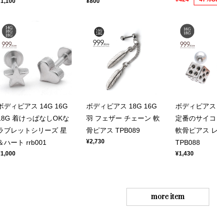
¥1,100
¥800
ボディピアス 14G 16G
ボディピアス 18G 16G
ボディピアス 1
18G 着けっぱなしOKな
羽 フェザー チェーン 軟
定番のサイコ
ラブレットシリーズ 星
骨ピアス TPB089
軟骨ピアス 
¥2,730
＆ハート rrb001
TPB088
¥1,000
¥1,430
more item