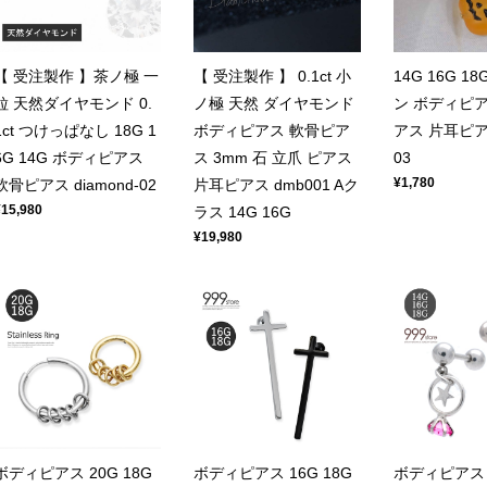
【 受注製作 】茶ノ極 一
【 受注製作 】 0.1ct 小
14G 16G 1
粒 天然ダイヤモンド 0.
ノ極 天然 ダイヤモンド
ン ボディピア
1ct つけっぱなし 18G 1
ボディピアス 軟骨ピア
アス 片耳ピア
6G 14G ボディピアス
ス 3mm 石 立爪 ピアス
03
¥1,780
軟骨ピアス diamond-02
片耳ピアス dmb001 Aク
¥15,980
ラス 14G 16G
¥19,980
ボディピアス 20G 18G
ボディピアス 16G 18G
ボディピアス 1