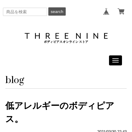
search
Toggle
navigati
blog
低アレルギーのボディピア
ス。
2021/03/30 22:43