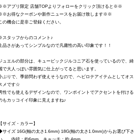
※※アプリ限定 店舗TOPよりフォローをクリック頂けると※※
※※お得なクーポンや新作ニュースをお届け致します※※
この機会に是非ご登録ください。
※スタッフからのコメント♪
上品さがあってシンプルなので凡庸性の高い印象です！！
ジュエルの部分は、キュービックジルコニア石を使っているので、綺
麗で大人っぽい雰囲気に仕上がってると思います。
小ぶりで、季節問わず使えそうなので、ヘビロテアイテムとしてオス
スメです☆
男性でも使えるデザインなので、ワンポイントでアクセントを付ける
のもカッコイイ印象に見えますね♪
【サイズ・カラー】
◆サイズ 16G(軸の太さ1.6mm) 18G(軸の太さ1.0mm)からお選び下さ
い。 内径：約6mm キャッチ：約 4mm