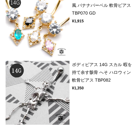
風 バナナバーベル 軟骨ピアス
TBP070 GD
¥1,915
ボディピアス 14G スカル 暇を
持て余す骸骨 へそ ハロウィン
軟骨ピアス TBP082
¥1,350