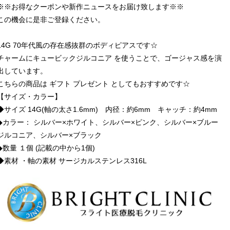
※※お得なクーポンや新作ニュースをお届け致します※※
この機会に是非ご登録ください。
14G 70年代風の存在感抜群のボディピアスです☆
チャームにキュービックジルコニア を使うことで、ゴージャス感を演
出しています。
こちらの商品は ギフト プレゼント としてもおすすめです☆
【サイズ・カラー】
◆サイズ 14G(軸の太さ1.6mm) 内径：約6mm キャッチ：約4mm
◆カラー： シルバー×ホワイト、シルバー×ピンク、シルバー×ブルー
ジルコニア、シルバー×ブラック
◆数量 １個 (記載の中から1個)
◆素材 ・軸の素材 サージカルステンレス316L