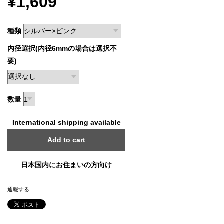
¥1,609
種類
内径選択(内径6mmの場合は選択不
要)
数量
International shipping available
Add to cart
日本国内にお住まいの方向け
通報する